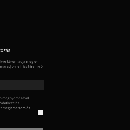
tkozás
öltve kérem adja meg e-
maradjon le friss híreinkről
mb megnyomásával
Adatkezelési
át megismertem és