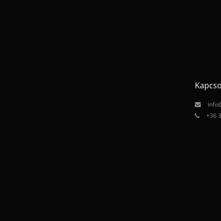
Kapcso
info
+36 