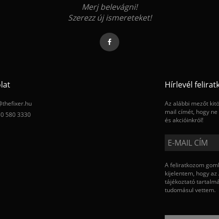
Merj belevágni!
Szerezz új ismereteket!
lat
Hírlevél felira
@thefixer.hu
Az alábbi mezőt kit
mail címét, hogy ne 
30 580 3330
és akcióinkról!
A feliratkozom go
kijelentem, hogy az
tájékoztató
tartalm
tudomásul vettem.