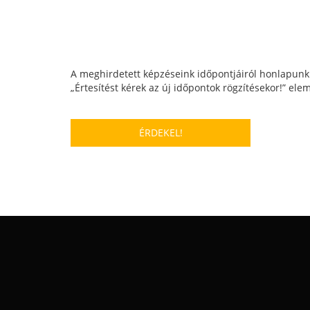
A meghirdetett képzéseink időpontjáiról honlapun
„Értesítést kérek az új időpontok rögzítésekor!” elem
ÉRDEKEL!