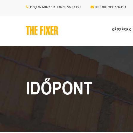
HÍVJON MINKET:
+36 30 580 3330
INFO@THEFIXER.HU
KÉPZÉSEK
IDŐPONT